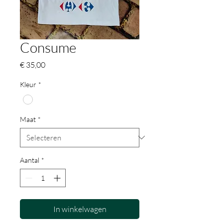
Consume
Prijs
€ 35,00
Kleur
*
Maat
*
Aantal
*
In winkelwagen